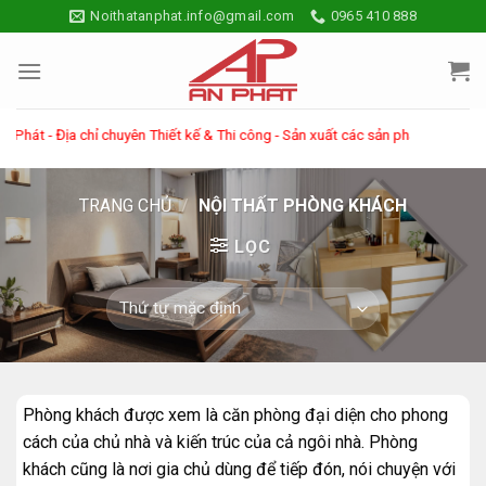
Skip
Noithatanphat.info@gmail.com
0965 410 888
to
content
chỉ chuyên Thiết kế & Thi công - Sản xuất các sản phẩm về nội thất gỗ tự nhi
TRANG CHỦ
/
NỘI THẤT PHÒNG KHÁCH
LỌC
Phòng khách được xem là căn phòng đại diện cho phong
cách của chủ nhà và kiến trúc của cả ngôi nhà. Phòng
khách cũng là nơi gia chủ dùng để tiếp đón, nói chuyện với