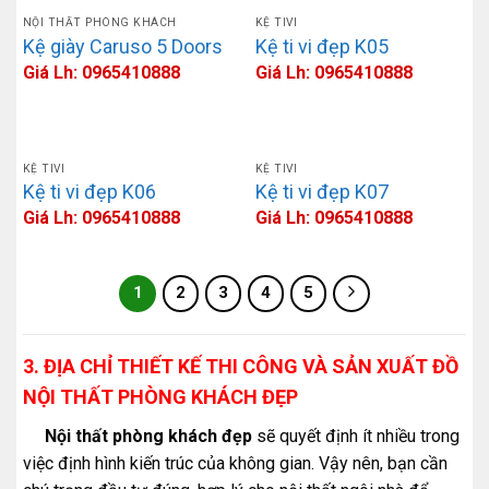
NỘI THẤT PHÒNG KHÁCH
KỆ TIVI
Kệ giày Caruso 5 Doors
Kệ ti vi đẹp K05
Giá Lh: 0965410888
Giá Lh: 0965410888
KỆ TIVI
KỆ TIVI
Kệ ti vi đẹp K06
Kệ ti vi đẹp K07
Giá Lh: 0965410888
Giá Lh: 0965410888
1
2
3
4
5
3. ĐỊA CHỈ THIẾT KẾ THI CÔNG VÀ SẢN XUẤT ĐỒ
NỘI THẤT PHÒNG KHÁCH ĐẸP
Nội thất phòng khách đẹp
sẽ quyết định ít nhiều trong
việc định hình kiến trúc của không gian. Vậy nên, bạn cần