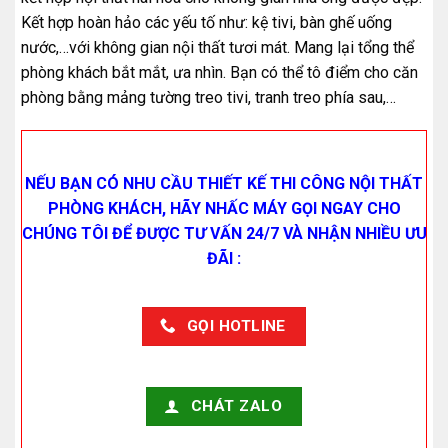
Kết hợp hoàn hảo các yếu tố như: kệ tivi, bàn ghế uống
nước,…với không gian nội thất tươi mát. Mang lại tổng thể
phòng khách bắt mắt, ưa nhìn. Bạn có thể tô điểm cho căn
phòng bằng mảng tường treo tivi, tranh treo phía sau,…
NẾU BẠN CÓ NHU CẦU THIẾT KẾ THI CÔNG NỘI THẤT
PHÒNG KHÁCH, HÃY NHẤC MÁY GỌI NGAY CHO
CHÚNG TÔI ĐỂ ĐƯỢC TƯ VẤN 24/7 VÀ NHẬN NHIỀU ƯU
ĐÃI :
GỌI HOTLINE
CHÁT ZALO