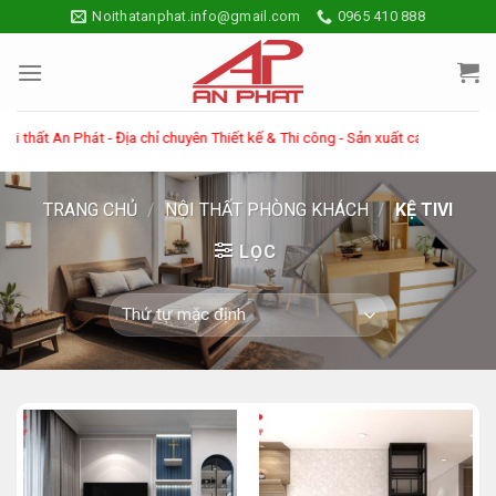
Skip
Noithatanphat.info@gmail.com
0965 410 888
to
content
ất An Phát - Địa chỉ chuyên Thiết kế & Thi công - Sản xuất các sản phẩm về n
TRANG CHỦ
/
NỘI THẤT PHÒNG KHÁCH
/
KỆ TIVI
LỌC