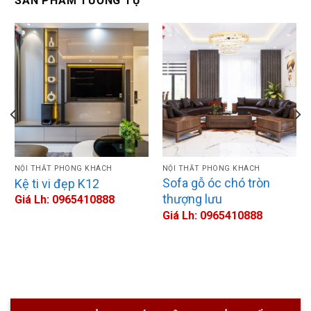
SẢN PHẨM TƯƠNG TỰ
NỘI THẤT PHÒNG KHÁCH
NỘI THẤT PHÒNG KHÁCH
Sofa gỗ óc chó tròn
Kệ ti vi đẹp K12
thượng lưu
Giá Lh: 0965410888
Giá Lh: 0965410888