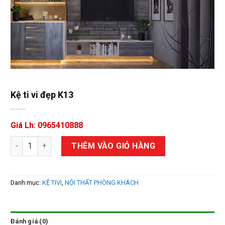
Kệ ti vi đẹp K13
Giá Lh: 0965410888
Kệ ti vi đẹp K13 số lượng
THÊM VÀO GIỎ HÀNG
Danh mục:
KỆ TIVI
,
NỘI THẤT PHÒNG KHÁCH
Đánh giá (0)