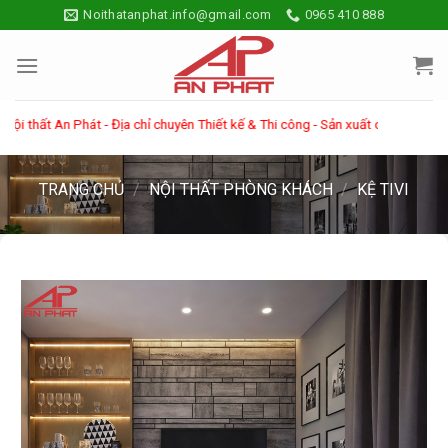
Skip
Noithatanphat.info@gmail.com
0965 410 888
to
content
hất An Phát - Địa chỉ chuyên Thiết kế & Thi công - Sản xuất các sản phẩm về 
TRANG CHỦ
/
NỘI THẤT PHÒNG KHÁCH
/
KỆ TIVI