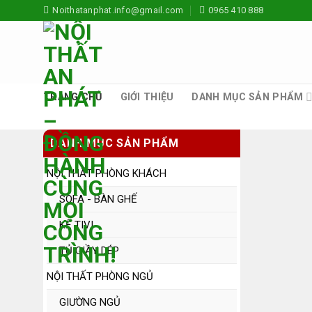
Skip
Noithatanphat.info@gmail.com
0965 410 888
to
content
TRANG CHỦ
GIỚI THIỆU
DANH MỤC SẢN PHẨM
DANH MỤC SẢN PHẨM
NỘI THẤT PHÒNG KHÁCH
SOFA - BÀN GHẾ
KỆ TIVI
TỦ GIẦY DÉP
NỘI THẤT PHÒNG NGỦ
GIƯỜNG NGỦ