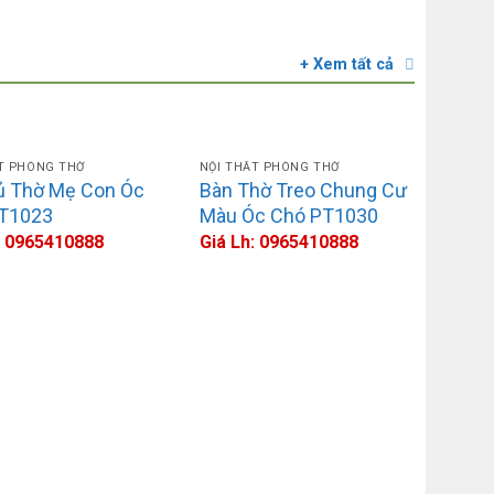
NỘI THẤT
Thiết 
+ Xem tất cả
Giá Lh:
T PHÒNG THỜ
NỘI THẤT PHÒNG THỜ
ủ Thờ Mẹ Con Óc
Bàn Thờ Treo Chung Cư
T1023
Màu Óc Chó PT1030
: 0965410888
Giá Lh: 0965410888
NỘI T
Bàn 
đẹp 
Giá 