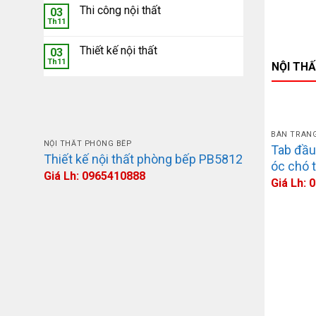
Thi công nội thất
03
Th11
Thiết kế nội thất
03
Th11
NỘI TH
BÀN TRANG
NỘI THẤT PHÒNG BẾP
NỘI THẤT PH
Tab đầu
Thiết kế nội thất phòng bếp PB5812
Thiết kế 
óc chó 
Giá Lh: 0965410888
Giá Lh: 0
Giá Lh: