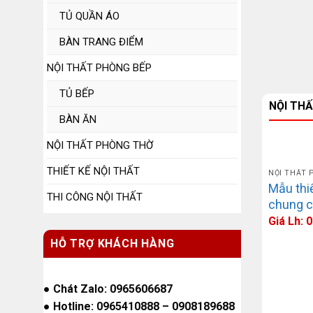
TỦ QUẦN ÁO
BÀN TRANG ĐIỂM
NỘI THẤT PHÒNG BẾP
TỦ BẾP
NỘI TH
BÀN ĂN
NỘI THẤT PHÒNG THỜ
THIẾT KẾ NỘI THẤT
NỘI THẤT
Mẫu thi
THI CÔNG NỘI THẤT
chung c
Giá Lh:
HỖ TRỢ KHÁCH HÀNG
●
Chát Zalo: 0965606687
●
Hotline: 0965410888
–
0908189688