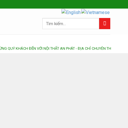
Tìm
kiếm:
 KHÁCH ĐẾN VỚI NỘI THẤT AN PHÁT - ĐỊA CHỈ CHUYÊN THIẾT KẾ & THI CÔ