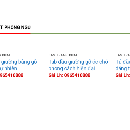
ẤT PHÒNG NGỦ
 ĐIỂM
BÀN TRANG ĐIỂM
BÀN TRA
ÒNG BẾP
NỘI THẤT PHÒNG BẾP
 giường bằng gỗ
Tab đầu giường gỗ óc chó
Tủ đầ
nội thất phòng bếp PB5814
Thiết kế nội thất phòng bế
tự nhiên
phong cách hiện đại
dáng t
965410888
Giá Lh: 0965410888
 0965410888
Giá Lh: 0965410888
Giá Lh