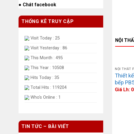
●
Chát facebook
THỐNG KÊ TRUY CẬP
Visit Today : 25
NỘI TH
Visit Yesterday : 86
This Month : 495
This Year : 10508
NỘI THẤT 
Thiết kế
Hits Today : 35
bếp PB
Total Hits : 119204
Giá Lh:
Who's Online : 1
TIN TỨC – BÀI VIẾT