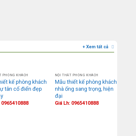
+ Xem tất cả
ẤT PHÒNG KHÁCH
NỘI THẤT PHÒNG KHÁCH
hiết kế phòng khách
Mẫu thiết kế phòng khách
hự tân cổ điển đẹp
nhà ống sang trọng, hiện
ẫy
đại
: 0965410888
Giá Lh: 0965410888
NỘI T