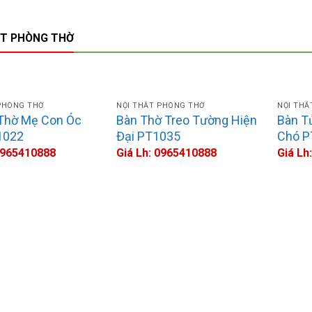
ẤT PHÒNG THỜ
PHÒNG THỜ
NỘI THẤT PHÒNG THỜ
NỘI THẤ
Thờ Mẹ Con Óc
Bàn Thờ Treo Tường Hiện
Bàn T
1022
Đại PT1035
Chó P
 0965410888
Giá Lh: 0965410888
Giá Lh