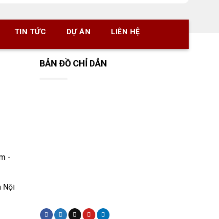
TIN TỨC
DỰ ÁN
LIÊN HỆ
BẢN ĐỒ CHỈ DẪN
m -
à Nội