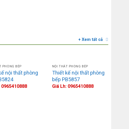
Mẫu 
liên
đáo
Giá 
+ Xem tất cả
T PHÒNG BẾP
NỘI THẤT PHÒNG BẾP
kế nội thất phòng
Thiết kế nội thất phòng
B5824
bếp PB5857
: 0965410888
Giá Lh: 0965410888
NỘI T
Thiế