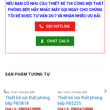
NẾU BẠN CÓ NHU CẦU THIẾT KẾ THI CÔNG NỘI THẤT
PHÒNG BẾP, HÃY NHẤC MÁY GỌI NGAY CHO CHÚNG
TÔI ĐỂ ĐƯỢC TƯ VẤN 24/7 VÀ NHẬN NHIỀU ƯU ĐÃI :
GỌI HOTLINE
CHÁT ZALO
SẢN PHẨM TƯƠNG TỰ
NỘI THẤT PHÒNG BẾP
NỘI THẤT PHÒNG BẾP
Thiết kế nội thất phòng
Thiết kế nội thất phòng
bếp PB5818
bếp PB5235
Giá Lh: 0965410888
Giá Lh: 0965410888