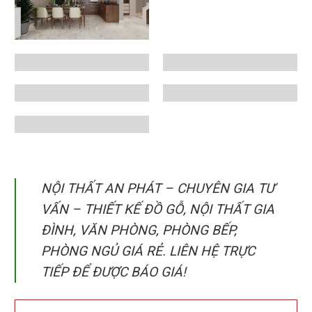
NỘI THẤT AN PHÁT – CHUYÊN GIA TƯ
VẤN – THIẾT KẾ ĐỒ GỖ, NỘI THẤT GIA
ĐÌNH, VĂN PHÒNG, PHÒNG BẾP,
PHÒNG NGỦ GIÁ RẺ. LIÊN HỆ TRỰC
TIẾP ĐỂ ĐƯỢC BÁO GIÁ!