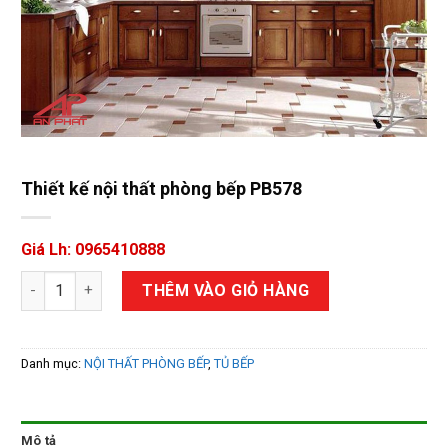
Thiết kế nội thất phòng bếp PB578
Giá Lh: 0965410888
Thiết kế nội thất phòng bếp PB578 số lượng
THÊM VÀO GIỎ HÀNG
Danh mục:
NỘI THẤT PHÒNG BẾP
,
TỦ BẾP
Mô tả