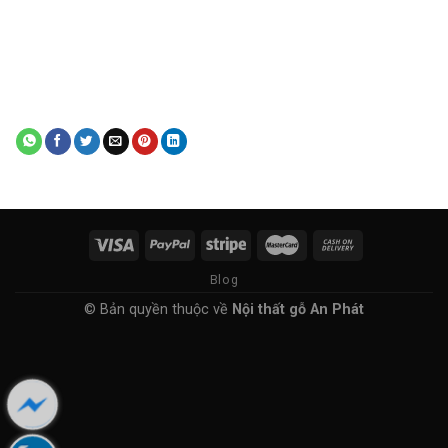
Blog
© Bản quyền thuộc về
Nội thất gỗ An Phát