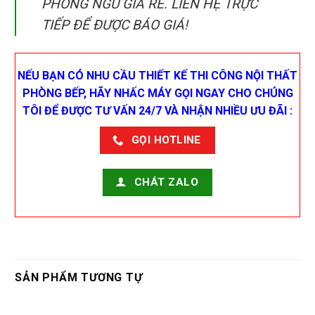
PHÒNG NGỦ GIÁ RẺ. LIÊN HỆ TRỰC
TIẾP ĐỂ ĐƯỢC BÁO GIÁ!
NẾU BẠN CÓ NHU CẦU THIẾT KẾ THI CÔNG NỘI THẤT
PHÒNG BẾP, HÃY NHẤC MÁY GỌI NGAY CHO CHÚNG
TÔI ĐỂ ĐƯỢC TƯ VẤN 24/7 VÀ NHẬN NHIỀU ƯU ĐÃI :
GỌI HOTLINE
CHÁT ZALO
SẢN PHẨM TƯƠNG TỰ