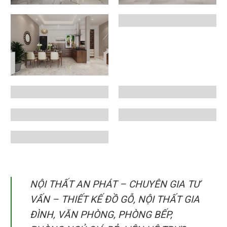
NỘI THẤT AN PHÁT – CHUYÊN GIA TƯ
VẤN – THIẾT KẾ ĐỒ GỖ, NỘI THẤT GIA
ĐÌNH, VĂN PHÒNG, PHÒNG BẾP,