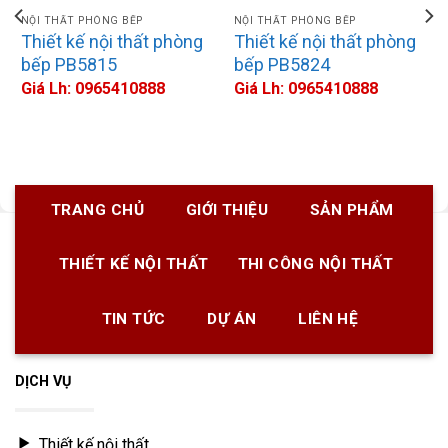
NỘI THẤT PHÒNG BẾP
NỘI THẤT PHÒNG BẾP
Thiết kế nội thất phòng
Thiết kế nội thất phòng
bếp PB5815
bếp PB5824
Giá Lh: 0965410888
Giá Lh: 0965410888
TRANG CHỦ
GIỚI THIỆU
SẢN PHẨM
THIẾT KẾ NỘI THẤT
THI CÔNG NỘI THẤT
TIN TỨC
DỰ ÁN
LIÊN HỆ
DỊCH VỤ
Thiết kế nội thất