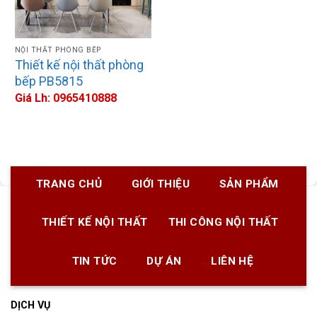
NỘI THẤT PHÒNG BẾP
Thiết kế nội thất phòng
bếp PB5815
Giá Lh: 0965410888
TRANG CHỦ
GIỚI THIỆU
SẢN PHẨM
THIẾT KẾ NỘI THẤT
THI CÔNG NỘI THẤT
TIN TỨC
DỰ ÁN
LIÊN HỆ
DỊCH VỤ