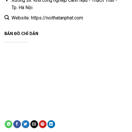
Xưởng sx: Khu công nghiệp Canh Nậu - Thạch Thất -
Tp. Hà Nội
Website: https://noithatanphat.com
BẢN ĐỒ CHỈ DẪN