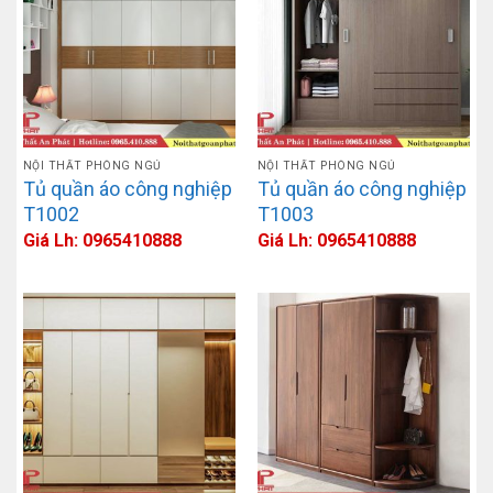
NỘI THẤT PHÒNG NGỦ
NỘI THẤT PHÒNG NGỦ
Tủ quần áo công nghiệp
Tủ quần áo công nghiệp
T1002
T1003
Giá Lh: 0965410888
Giá Lh: 0965410888