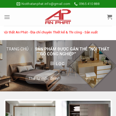
Skip
Noithatanphat.info@gmail.com
0965 410 888
to
content
 thất An Phát - Địa chỉ chuyên Thiết kế & Thi công - Sản xuất các sản phẩm v
TRANG CHỦ
/
SẢN PHẨM ĐƯỢC GẮN THẺ “NỘI THẤT
GỖ CÔNG NGHIỆP”
LỌC