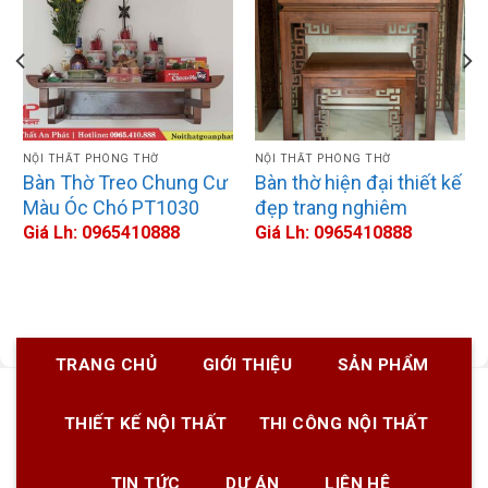
NỘI THẤT PHÒNG THỜ
NỘI THẤT PHÒNG THỜ
Bàn Thờ Treo Chung Cư
Bàn thờ hiện đại thiết kế
Màu Óc Chó PT1030
đẹp trang nghiêm
Giá Lh: 0965410888
Giá Lh: 0965410888
TRANG CHỦ
GIỚI THIỆU
SẢN PHẨM
THIẾT KẾ NỘI THẤT
THI CÔNG NỘI THẤT
TIN TỨC
DỰ ÁN
LIÊN HỆ