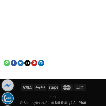
Blog
© Bản quyền thuộc về
Nội thất gỗ An Phát