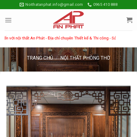
Skip
Noithatanphat.info@gmail.com
0965 410 888
to
content
i nội thất An Phát - Địa chỉ chuyên Thiết kế & Thi công - Sản xuất các sản p
TRANG CHỦ
/
NỘI THẤT PHÒNG THỜ