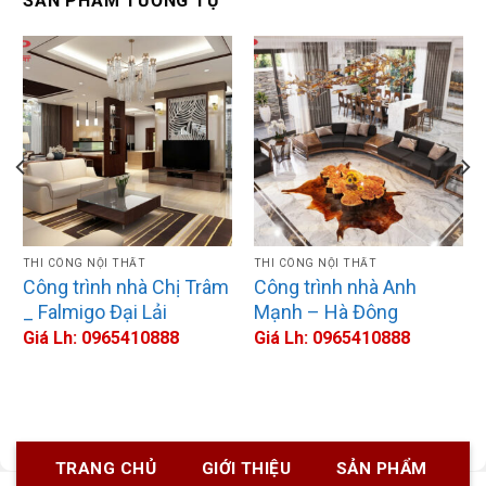
SẢN PHẨM TƯƠNG TỰ
THI CÔNG NỘI THẤT
THI CÔNG NỘI THẤT
Công trình nhà Chị Trâm
Công trình nhà Anh
_ Falmigo Đại Lải
Mạnh – Hà Đông
Giá Lh: 0965410888
Giá Lh: 0965410888
TRANG CHỦ
GIỚI THIỆU
SẢN PHẨM