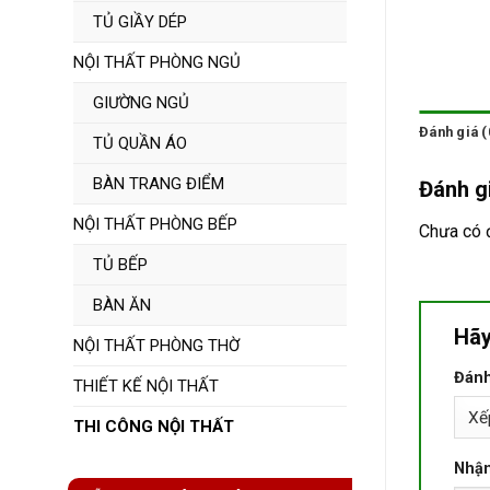
TỦ GIẦY DÉP
NỘI THẤT PHÒNG NGỦ
GIƯỜNG NGỦ
Đánh giá (
TỦ QUẦN ÁO
BÀN TRANG ĐIỂM
Đánh g
NỘI THẤT PHÒNG BẾP
Chưa có 
TỦ BẾP
BÀN ĂN
Hãy
NỘI THẤT PHÒNG THỜ
Đánh
THIẾT KẾ NỘI THẤT
THI CÔNG NỘI THẤT
Nhận