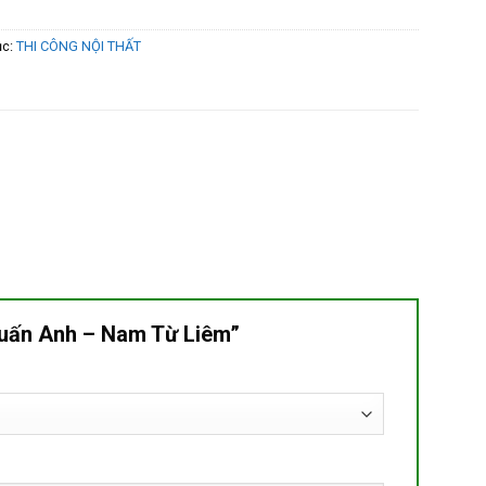
ục:
THI CÔNG NỘI THẤT
 Tuấn Anh – Nam Từ Liêm”