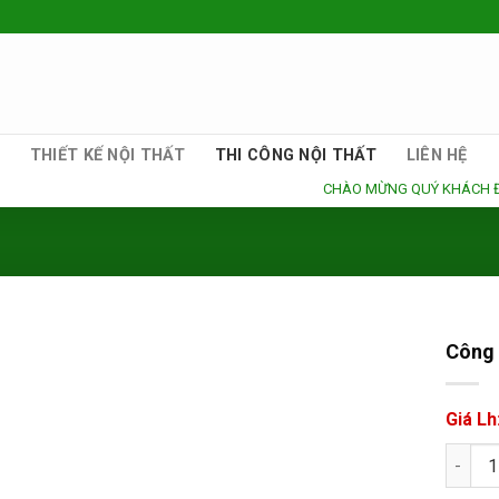
THIẾT KẾ NỘI THẤT
THI CÔNG NỘI THẤT
LIÊN HỆ
CHÀO MỪNG QUÝ KHÁCH ĐẾN VỚI 
Công 
Giá Lh
Công t