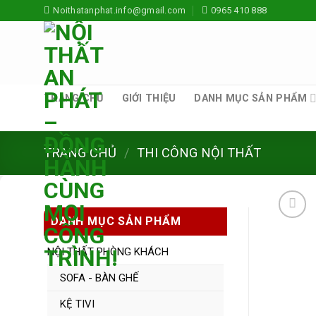
Skip
Noithatanphat.info@gmail.com
0965 410 888
to
content
TRANG CHỦ
GIỚI THIỆU
DANH MỤC SẢN PHẨM
TRANG CHỦ
/
THI CÔNG NỘI THẤT
DANH MỤC SẢN PHẨM
NỘI THẤT PHÒNG KHÁCH
SOFA - BÀN GHẾ
KỆ TIVI