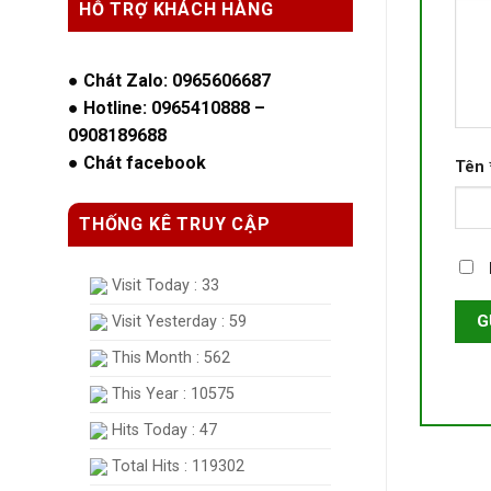
HỖ TRỢ KHÁCH HÀNG
●
Chát Zalo: 0965606687
●
Hotline: 0965410888
–
0908189688
●
Chát facebook
Tên
THỐNG KÊ TRUY CẬP
Visit Today : 33
Visit Yesterday : 59
This Month : 562
This Year : 10575
Hits Today : 47
Total Hits : 119302