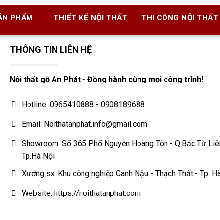
ẢN PHẨM
THIẾT KẾ NỘI THẤT
THI CÔNG NỘI THẤT
THÔNG TIN LIÊN HỆ
Nội thất gỗ An Phát - Đồng hành cùng mọi công trình!
Hotline: 0965410888 - 0908189688
Email: Noithatanphat.info@gmail.com
Showroom: Số 365 Phố Nguyễn Hoàng Tôn - Q.Bắc Từ Liê
Tp.Hà Nội
Xưởng sx: Khu công nghiệp Canh Nậu - Thạch Thất - Tp. H
Website: https://noithatanphat.com