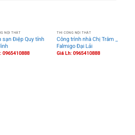
NG NỘI THẤT
THI CÔNG NỘI THẤT
 sạn Điệp Quy tỉnh
Công trình nhà Chị Trâm _
Bình
Falmigo Đại Lải
h: 0965410888
Giá Lh: 0965410888
THI
Côn
– 
Giá