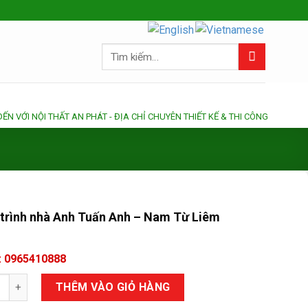
Tìm
kiếm:
NỘI THẤT AN PHÁT - ĐỊA CHỈ CHUYÊN THIẾT KẾ & THI CÔNG - SẢN XUẤT C
trình nhà Anh Tuấn Anh – Nam Từ Liêm
: 0965410888
rình nhà Anh Tuấn Anh – Nam Từ Liêm số lượng
THÊM VÀO GIỎ HÀNG