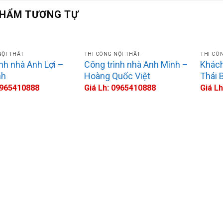
PHẨM TƯƠNG TỰ
NỘI THẤT
THI CÔNG NỘI THẤT
THI CÔ
nh nhà Anh Lợi –
Công trình nhà Anh Minh –
Khách
nh
Hoàng Quốc Việt
Thái 
0965410888
Giá Lh: 0965410888
Giá L