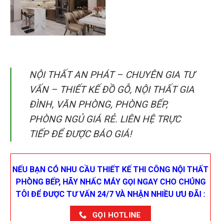
NỘI THẤT AN PHÁT – CHUYÊN GIA TƯ
VẤN – THIẾT KẾ ĐỒ GỖ, NỘI THẤT GIA
ĐÌNH, VĂN PHÒNG, PHÒNG BẾP,
PHÒNG NGỦ GIÁ RẺ. LIÊN HỆ TRỰC
TIẾP ĐỂ ĐƯỢC BÁO GIÁ!
NẾU BẠN CÓ NHU CẦU THIẾT KẾ THI CÔNG NỘI THẤT
PHÒNG BẾP, HÃY NHẤC MÁY GỌI NGAY CHO CHÚNG
TÔI ĐỂ ĐƯỢC TƯ VẤN 24/7 VÀ NHẬN NHIỀU ƯU ĐÃI :
GỌI HOTLINE