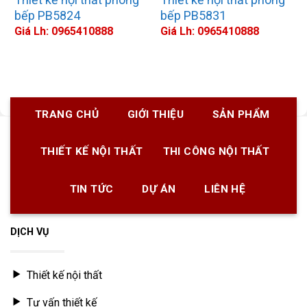
bếp PB5824
bếp PB5831
Giá Lh: 0965410888
Giá Lh: 0965410888
TRANG CHỦ
GIỚI THIỆU
SẢN PHẨM
THIẾT KẾ NỘI THẤT
THI CÔNG NỘI THẤT
TIN TỨC
DỰ ÁN
LIÊN HỆ
DỊCH VỤ
Thiết kế nội thất
Tư vấn thiết kế